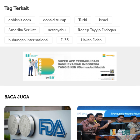
Tag Terkait
cobisnis.com
donald trump
Turki
israel
Amerika Serikat
netanyahu
Recep Tayyip Erdogan
hubungan internasional
F-35
Hakan Fidan
BACA JUGA