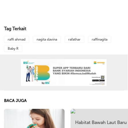
Tag Terkait
raffi ahmad
nagita slavina
rafathar
raffinagita
Baby R
BACA JUGA