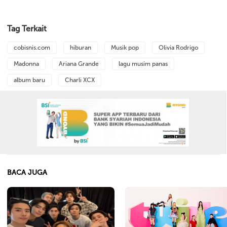
Tag Terkait
cobisnis.com
hiburan
Musik pop
Olivia Rodrigo
Madonna
Ariana Grande
lagu musim panas
album baru
Charli XCX
BACA JUGA