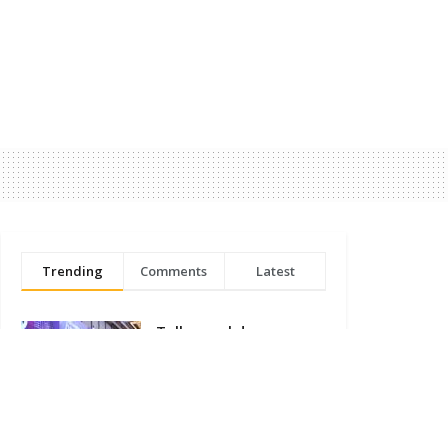
Trending
Comments
Latest
Telkomsel dan
Pertamina Patra Niaga
Integrasikan AI Braze
untuk Tingkatkan
Pengalaman
Pelanggan