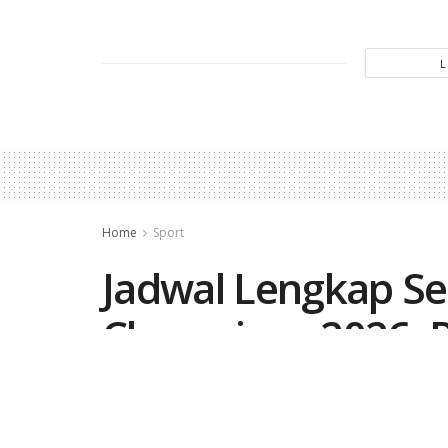
Home
Sport
Jadwal Lengkap Sem
Champions 2026: P
Atletico vs Arsenal
by
Hidayat Taufik
April 27, 2026
in
Sport