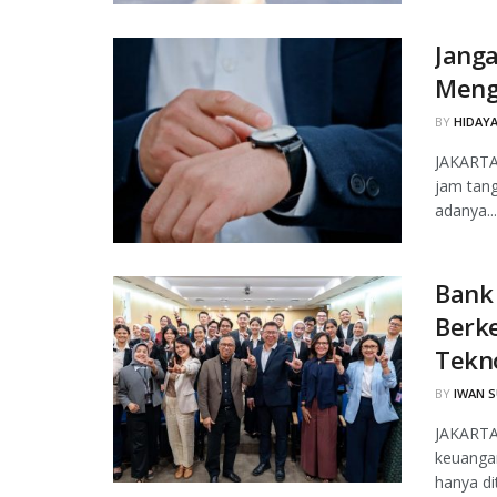
Janga
Meng
BY
HIDAYA
JAKARTA
jam tang
adanya...
Bank 
Berke
Tekn
BY
IWAN 
JAKARTA,
keuangan
hanya di