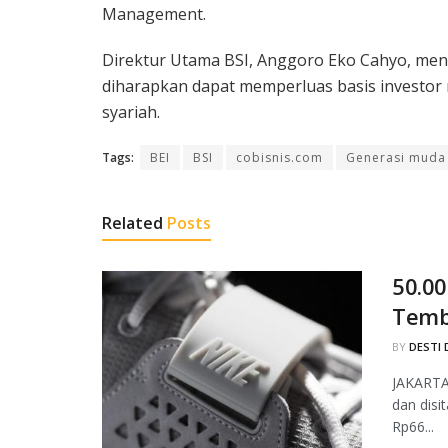
Management.
Direktur Utama BSI, Anggoro Eko Cahyo, men
diharapkan dapat memperluas basis invest
syariah.
Tags:
BEI
BSI
cobisnis.com
Generasi muda
Related
Posts
50.00
Temb
BY
DESTI 
JAKARTA,
dan disi
Rp66...