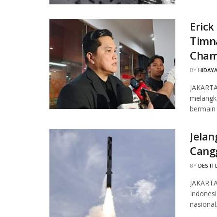
Erick
Timna
Cham
BY
HIDAYA
JAKARTA,
melangk
bermain 
Jelan
Cangg
BY
DESTI 
JAKARTA
Indones
nasional