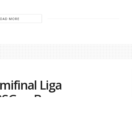
LOAD MORE
ifinal Liga
SG vs Bayern,
0