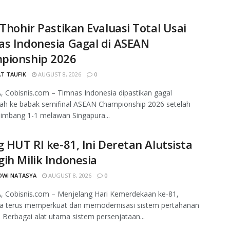
 Thohir Pastikan Evaluasi Total Usai
s Indonesia Gagal di ASEAN
pionship 2026
T TAUFIK
AUGUST 8, 2026
0
 Cobisnis.com – Timnas Indonesia dipastikan gagal
ah ke babak semifinal ASEAN Championship 2026 setelah
imbang 1-1 melawan Singapura...
g HUT RI ke-81, Ini Deretan Alutsista
ih Milik Indonesia
DWI NATASYA
AUGUST 8, 2026
0
, Cobisnis.com – Menjelang Hari Kemerdekaan ke-81,
ia terus memperkuat dan memodernisasi sistem pertahanan
. Berbagai alat utama sistem persenjataan...