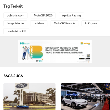
Tag Terkait
cobisnis.com
MotoGP 2026
Aprilia Racing
Jorge Martin
Le Mans
MotoGP Prancis
Ai Ogura
berita MotoGP
BACA JUGA