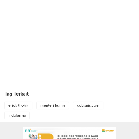
Tag Terkait
erick thohir
menteri bumn
cobisnis.com
Indofarma