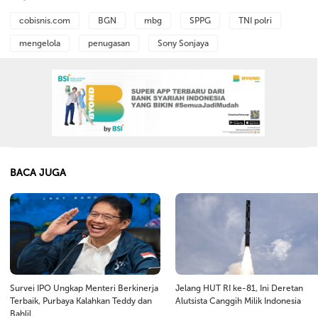
cobisnis.com
BGN
mbg
SPPG
TNI polri
mengelola
penugasan
Sony Sonjaya
BACA JUGA
Survei IPO Ungkap Menteri Berkinerja
Jelang HUT RI ke-81, Ini Deretan
Terbaik, Purbaya Kalahkan Teddy dan
Alutsista Canggih Milik Indonesia
Bahlil