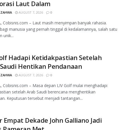
orasi Laut Dalam
 ZAHWA
AUGUST 7, 2026
0
, Cobisnis.com – Laut masih menyimpan banyak rahasia.
agi manusia yang pernah tinggal di kedalamannya, salah satu
 unik...
olf Hadapi Ketidakpastian Setelah
 Saudi Hentikan Pendanaan
 ZAHWA
AUGUST 7, 2026
0
, Cobisnis.com – Masa depan LIV Golf mulai menghadapi
astian setelah Arab Saudi berencana menghentikan
n. Keputusan tersebut menjadi tantangan...
r Empat Dekade John Galliano Jadi
s Pameran Met