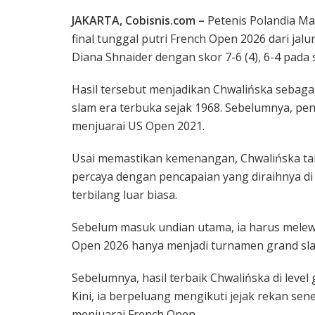
JAKARTA, Cobisnis.com –
Petenis Polandia Ma
final tunggal putri French Open 2026 dari jal
Diana Shnaider dengan skor 7-6 (4), 6-4 pada s
Hasil tersebut menjadikan Chwalińska sebagai
slam era terbuka sejak 1968. Sebelumnya, pe
menjuarai US Open 2021.
Usai memastikan kemenangan, Chwalińska tam
percaya dengan pencapaian yang diraihnya di P
terbilang luar biasa.
Sebelum masuk undian utama, ia harus melewati
Open 2026 hanya menjadi turnamen grand sla
Sebelumnya, hasil terbaik Chwalińska di leve
Kini, ia berpeluang mengikuti jejak rekan sen
menjuarai French Open.