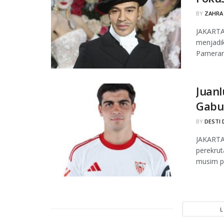
BY
ZAHRA
JAKARTA
menjadik
Pameran 
Juanl
Gabu
BY
DESTI 
JAKARTA
perekrut
musim pa