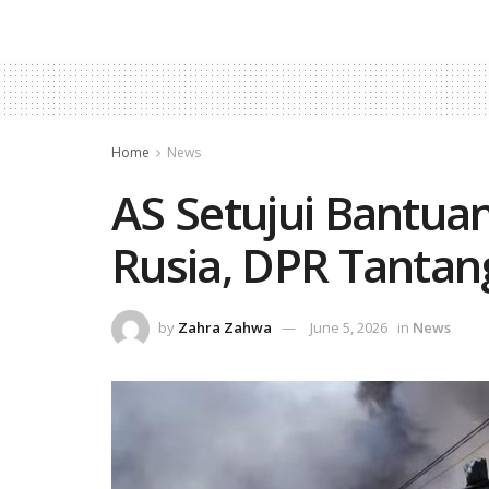
Home
News
AS Setujui Bantua
Rusia, DPR Tantan
by
Zahra Zahwa
June 5, 2026
in
News