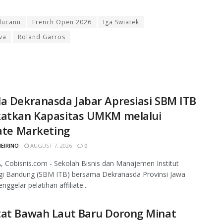
ducanu
French Open 2026
Iga Swiatek
va
Roland Garros
a Dekranasda Jabar Apresiasi SBM ITB
katkan Kapasitas UMKM melalui
iate Marketing
MEIRINO
AUGUST 7, 2026
0
 Cobisnis.com - Sekolah Bisnis dan Manajemen Institut
gi Bandung (SBM ITB) bersama Dekranasda Provinsi Jawa
ggelar pelatihan affiliate...
tat Bawah Laut Baru Dorong Minat