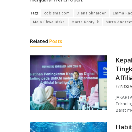
Tags:
cobisnis.com
Diana Shnaider
Emma Ra
Maja Chwalińska
Marta Kostyuk
Mirra Andree
Related
Posts
Kepal
Ting
Affil
BY
RIZKI 
JAKARTA,
Teknolo
Barat men
Habi