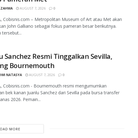
 ZAHWA
AUGUST 7, 2026
0
, Cobisnis.com – Metropolitan Museum of Art atau Met akan
an John Galliano sebagai fokus pameran besar berikutnya.
tersebut...
u Sanchez Resmi Tinggalkan Sevilla,
ng Bournemouth
DWI NATASYA
AUGUST 7, 2026
0
, Cobisnis.com - Bournemouth resmi mengumumkan
an bek kanan Juanlu Sanchez dari Sevilla pada bursa transfer
nas 2026. Pemain...
LOAD MORE