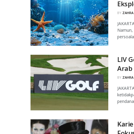
Ekspl
BY
ZAHRA
JAKARTA
Namun, b
persoalan
LIV G
Arab
BY
ZAHRA
JAKARTA
ketidakp
pendanaa
Karie
Foku