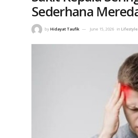
Sederhana Mereda
by
Hidayat Taufik
June 15, 2026
in
Lifestyle