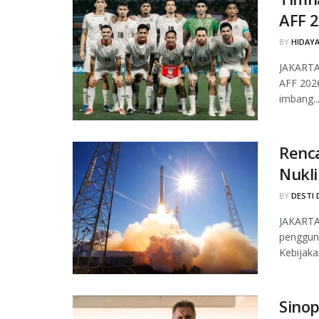
AFF 2
BY
HIDAYA
JAKARTA,
AFF 2026
imbang..
Renc
Nukli
BY
DESTI 
JAKARTA
pengguna
Kebijakan
Sinop