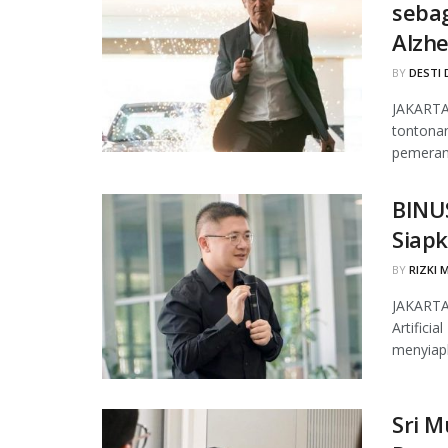
seba
Alzh
BY
DESTI 
JAKARTA,
tontona
pemeran 
BINUS
Siapk
BY
RIZKI 
JAKARTA
Artifici
menyiapk
Sri M