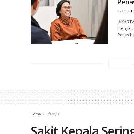
Pena
BY
DESTI 
JAKARTA,
mengemb
Penasiha
Home
Lifestyle
Sakit Kepala Serin