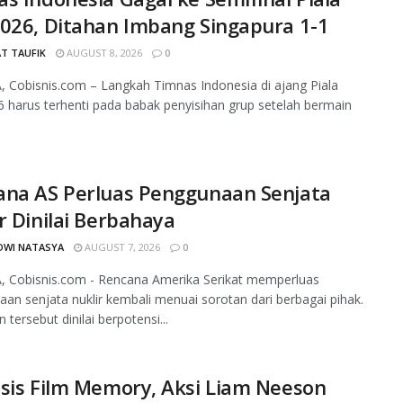
026, Ditahan Imbang Singapura 1-1
T TAUFIK
AUGUST 8, 2026
0
 Cobisnis.com – Langkah Timnas Indonesia di ajang Piala
 harus terhenti pada babak penyisihan grup setelah bermain
.
ana AS Perluas Penggunaan Senjata
r Dinilai Berbahaya
DWI NATASYA
AUGUST 7, 2026
0
, Cobisnis.com - Rencana Amerika Serikat memperluas
an senjata nuklir kembali menuai sorotan dari berbagai pihak.
 tersebut dinilai berpotensi...
sis Film Memory, Aksi Liam Neeson