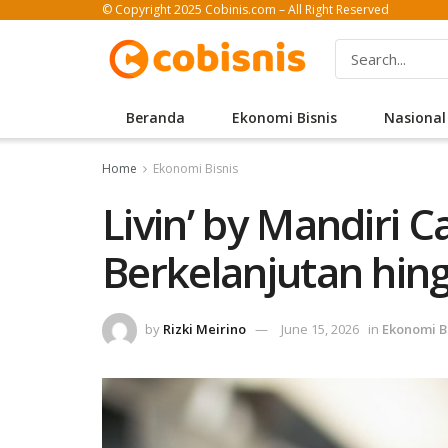
© Copyright 2025 Cobinis.com – All Right Reserved
Beranda
Ekonomi Bisnis
Nasional
Home
Ekonomi Bisnis
Livin’ by Mandiri
Berkelanjutan hin
by
Rizki Meirino
June 15, 2026
in
Ekonomi B