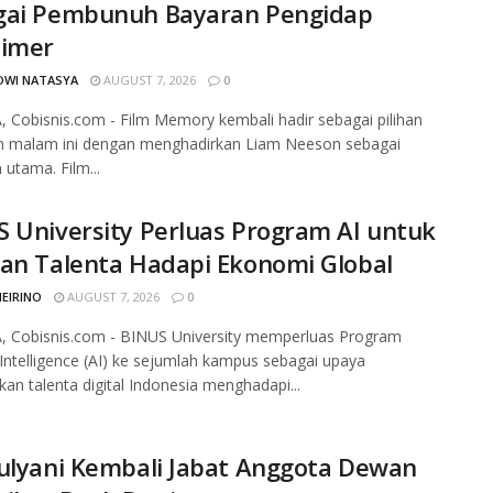
gai Pembunuh Bayaran Pengidap
eimer
DWI NATASYA
AUGUST 7, 2026
0
 Cobisnis.com - Film Memory kembali hadir sebagai pilihan
n malam ini dengan menghadirkan Liam Neeson sebagai
utama. Film...
 University Perluas Program AI untuk
an Talenta Hadapi Ekonomi Global
MEIRINO
AUGUST 7, 2026
0
, Cobisnis.com - BINUS University memperluas Program
al Intelligence (AI) ke sejumlah kampus sebagai upaya
an talenta digital Indonesia menghadapi...
ulyani Kembali Jabat Anggota Dewan