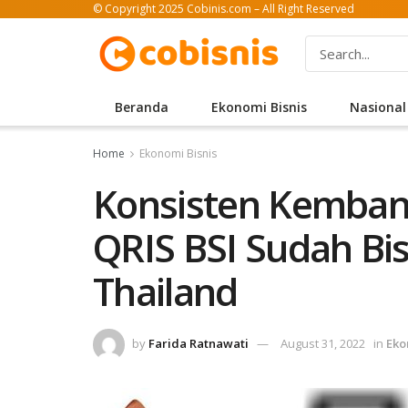
© Copyright 2025 Cobinis.com – All Right Reserved
Beranda
Ekonomi Bisnis
Nasional
Home
Ekonomi Bisnis
Konsisten Kembang
QRIS BSI Sudah Bi
Thailand
by
Farida Ratnawati
August 31, 2022
in
Eko