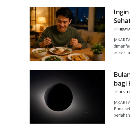
Ingin
Seha
BY
HIDAYA
JAKARTA
dimanfaa
televisi 
Bula
bagi
BY
DESTI 
JAKARTA,
Bumi sei
perlahan