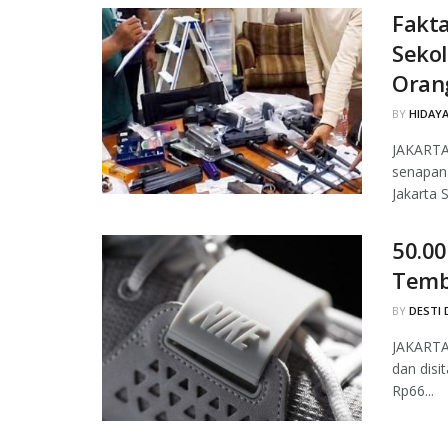
Fakt
Sekol
Oran
BY
HIDAYA
JAKARTA
senapan
Jakarta 
50.00
Temb
BY
DESTI 
JAKARTA,
dan disi
Rp66...