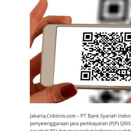
Jakarta,Cobisnis.com – PT Bank Syariah Indone
penyelenggaraan jasa pembayaran (PJP) QRIS 
nasabah BSI dan masyarakat Indonesia sudah