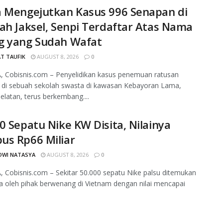
a Mengejutkan Kasus 996 Senapan di
ah Jaksel, Senpi Terdaftar Atas Nama
g yang Sudah Wafat
T TAUFIK
AUGUST 8, 2026
0
, Cobisnis.com – Penyelidikan kasus penemuan ratusan
 di sebuah sekolah swasta di kawasan Kebayoran Lama,
Selatan, terus berkembang....
0 Sepatu Nike KW Disita, Nilainya
us Rp66 Miliar
DWI NATASYA
AUGUST 8, 2026
0
 Cobisnis.com – Sekitar 50.000 sepatu Nike palsu ditemukan
ta oleh pihak berwenang di Vietnam dengan nilai mencapai