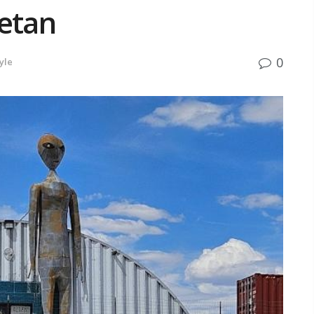
Setan
0
yle