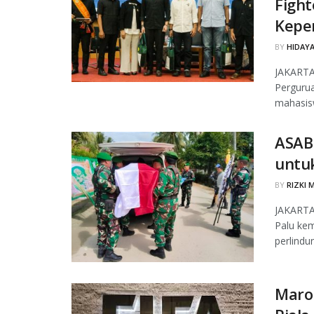
Fight
Kepe
BY
HIDAYA
JAKARTA
Pergurua
mahasis
ASAB
untuk
BY
RIZKI 
JAKARTA,
Palu ke
perlindun
Maro