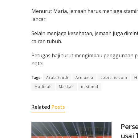
Menurut Maria, jemaah harus menjaga stami
lancar.
Selain menjaga kesehatan, jemaah juga dimi
cairan tubuh.
Petugas haji turut mengimbau penggunaan payu
hotel.
Tags:
Arab Saudi
Armuzna
cobisnis.com
H
Madinah
Makkah
nasional
Related
Posts
Perse
usai 