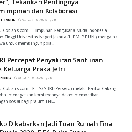
er”, Tekankan Pentingnya
mimpinan dan Kolaborasi
T TAUFIK
AUGUST 6, 2026
0
, Cobisnis.com - Himpunan Pengusaha Muda Indonesia
n Tinggi Universitas Negeri Jakarta (HIPMI PT UNJ) mengajak
wa untuk membangun pola...
RI Percepat Penyaluran Santunan
 Keluarga Praka Jefri
MEIRINO
AUGUST 6, 2026
0
 Cobisnis.com - PT ASABRI (Persero) melalui Kantor Cabang
mbali menegaskan komitmennya dalam memberikan
gan sosial bagi prajurit TNI...
ko Dikabarkan Jadi Tuan Rumah Final