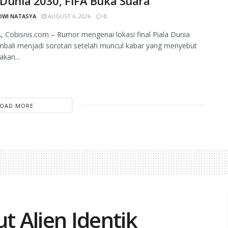
 Dunia 2030, FIFA Buka Suara
DWI NATASYA
AUGUST 6, 2026
0
 Cobisnis.com – Rumor mengenai lokasi final Piala Dunia
mbali menjadi sorotan setelah muncul kabar yang menyebut
kan...
LOAD MORE
t Alien Identik