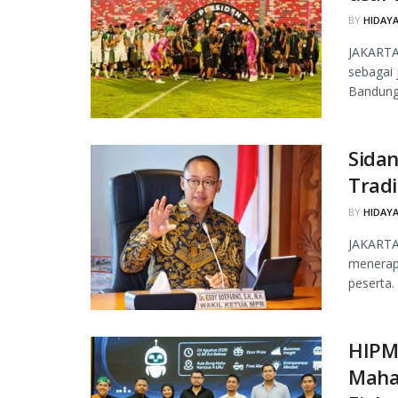
BY
HIDAYA
JAKARTA
sebagai 
Bandung 
Sida
Tradi
BY
HIDAYA
JAKARTA
menerapk
peserta.
HIPM
Maha