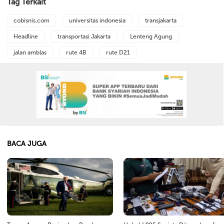
Tag Terkait
cobisnis.com
universitas indonesia
transjakarta
Headline
transportasi Jakarta
Lenteng Agung
jalan amblas
rute 4B
rute D21
BACA JUGA