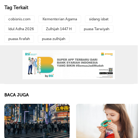
Tag Terkait
cobisnis.com
Kementerian Agama
sidang isbat
Idul Adha 2026
Zulhijah 1447 H
puasa Tarwiyah
puasa Arafah
puasa zulhijah
BACA JUGA