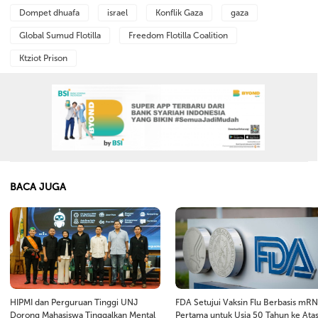
Dompet dhuafa
israel
Konflik Gaza
gaza
Global Sumud Flotilla
Freedom Flotilla Coalition
Ktziot Prison
BACA JUGA
HIPMI dan Perguruan Tinggi UNJ
FDA Setujui Vaksin Flu Berbasis mR
Dorong Mahasiswa Tinggalkan Mental
Pertama untuk Usia 50 Tahun ke Ata