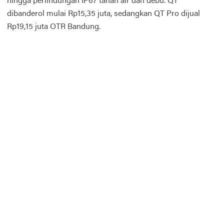
hingga perlindungan IP67 tahan air dan debu. QT
dibanderol mulai Rp15,35 juta, sedangkan QT Pro dijual
Rp19,15 juta OTR Bandung.