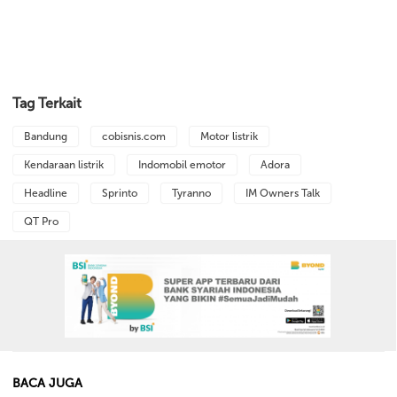
Tag Terkait
Bandung
cobisnis.com
Motor listrik
Kendaraan listrik
Indomobil emotor
Adora
Headline
Sprinto
Tyranno
IM Owners Talk
QT Pro
BACA JUGA