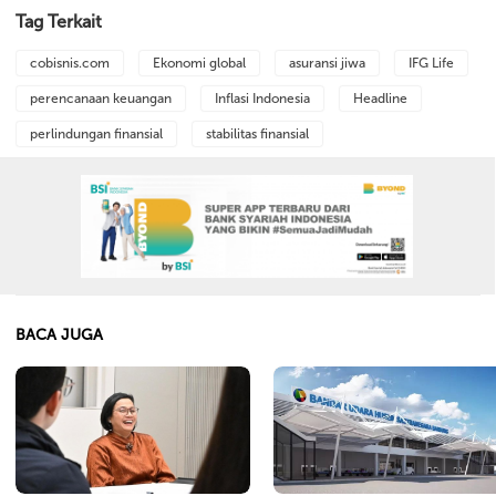
Tag Terkait
cobisnis.com
Ekonomi global
asuransi jiwa
IFG Life
perencanaan keuangan
Inflasi Indonesia
Headline
perlindungan finansial
stabilitas finansial
BACA JUGA