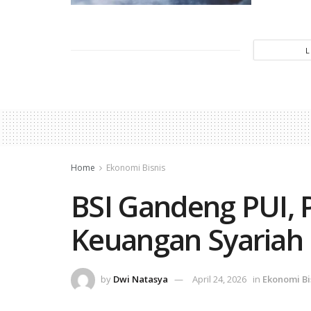
Home
Ekonomi Bisnis
BSI Gandeng PUI, 
Keuangan Syariah 
by
Dwi Natasya
April 24, 2026
in
Ekonomi Bi