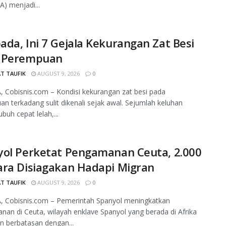
A) menjadi...
da, Ini 7 Gejala Kekurangan Zat Besi
 Perempuan
T TAUFIK
AUGUST 9, 2026
0
 Cobisnis.com – Kondisi kekurangan zat besi pada
n terkadang sulit dikenali sejak awal. Sejumlah keluhan
ubuh cepat lelah,...
yol Perketat Pengamanan Ceuta, 2.000
ara Disiagakan Hadapi Migran
T TAUFIK
AUGUST 9, 2026
0
, Cobisnis.com – Pemerintah Spanyol meningkatkan
an di Ceuta, wilayah enklave Spanyol yang berada di Afrika
n berbatasan dengan...