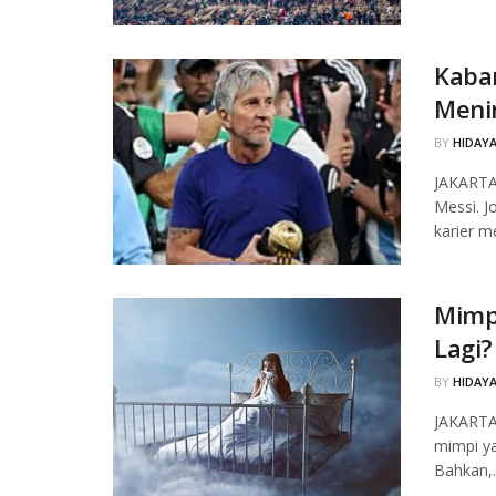
Kabar
Meni
BY
HIDAYA
JAKARTA,
Messi. J
karier m
Mimp
Lagi?
BY
HIDAYA
JAKARTA
mimpi ya
Bahkan,..