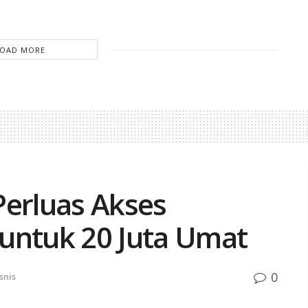
LOAD MORE
Perluas Akses
untuk 20 Juta Umat
0
snis