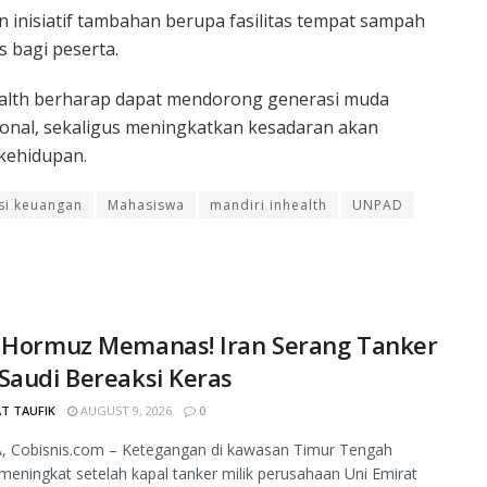
n inisiatif tambahan berupa fasilitas tempat sampah
s bagi peserta.
nhealth berharap dapat mendorong generasi muda
esional, sekaligus meningkatkan kesadaran akan
kehidupan.
asi keuangan
Mahasiswa
mandiri inhealth
UNPAD
t Hormuz Memanas! Iran Serang Tanker
Saudi Bereaksi Keras
T TAUFIK
AUGUST 9, 2026
0
, Cobisnis.com – Ketegangan di kawasan Timur Tengah
meningkat setelah kapal tanker milik perusahaan Uni Emirat