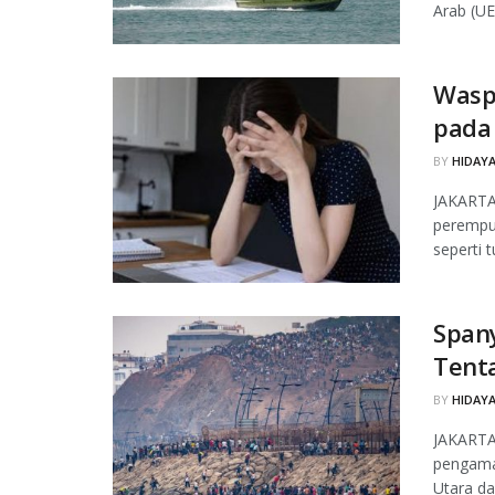
Arab (UE
Waspa
pada
BY
HIDAYA
JAKARTA,
perempua
seperti t
Span
Tent
BY
HIDAYA
JAKARTA
pengaman
Utara da