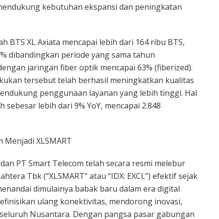
uk mendukung kebutuhan ekspansi dan peningkatan
ah BTS XL Axiata mencapai lebih dari 164 ribu BTS,
7% dibandingkan periode yang sama tahun
ngan jaringan fiber optik mencapai 63% (fiberized).
lakukan tersebut telah berhasil meningkatkan kualitas
mendukung penggunaan layanan yang lebih tinggi. Hal
h sebesar lebih dari 9% YoY, mencapai 2.848
en Menjadi XLSMART
 dan PT Smart Telecom telah secara resmi melebur
htera Tbk (“XLSMART” atau “IDX: EXCL”) efektif sejak
menandai dimulainya babak baru dalam era digital
inisikan ulang konektivitas, mendorong inovasi,
 seluruh Nusantara. Dengan pangsa pasar gabungan