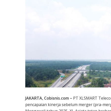
JAKARTA, Cobisnis.com –
PT XLSMART Teleco
pencapaian kinerja sebelum merger (pra-merge
Mengawali tahun 2025, XL Axiata tetap berhasl