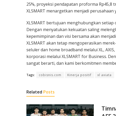
25%, proyeksi pendapatan proforma Rp45,8 tril
XLSMART menargetkan menjadi perusahaan yang
XLSMART bertujuan menghubungkan setiap or
Dengan menyatukan kekuatan saling melengkap
kepemimpinan dan visi bersama akan menjadi p
XLSMART akan tetap mengoperasikan merek-
seluler dan home broadband melalui XL, AX
korporasi melalui XLSMART for Business. Deng
sangat berarti, dan kami berkomitmen memberi
Tags:
cobisnis.com
Kinerja positif
xl axiata
Related
Posts
Timna
AFF 2