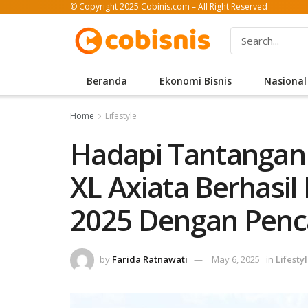
© Copyright 2025 Cobinis.com – All Right Reserved
Beranda
Ekonomi Bisnis
Nasional
Home
Lifestyle
Hadapi Tantangan 
XL Axiata Berhasil
2025 Dengan Penca
by
Farida Ratnawati
May 6, 2025
in
Lifesty