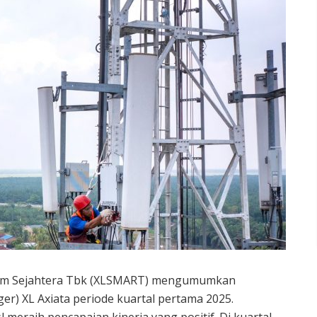
m Sejahtera Tbk (XLSMART) mengumumkan
r) XL Axiata periode kuartal pertama 2025.
 meraih pencapaian kinerja yang positif. Di kuartal