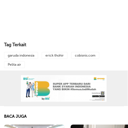
Tag Terkait
garuda indonesia
erick thohir
cobisnis.com
Pelita air
BACA JUGA