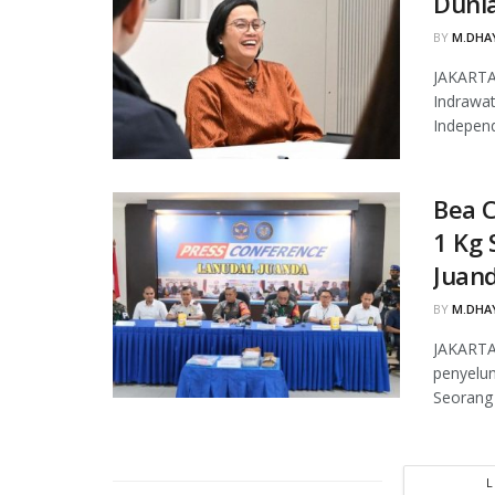
Duni
BY
M.DHAY
JAKARTA,
Indrawat
Independ
Bea 
1 Kg 
Juan
BY
M.DHAY
JAKARTA
penyelun
Seorang 