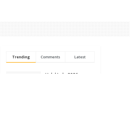
Trending
Comments
Latest
Halal Indo 2026
Dorong Sinergi Kreator
dan Industri Perkuat
Produk Halal Lokal
AUGUST 5, 2026
Viral Komentar Nakes
ke Pasien BPJS,
Kemenkes Imbau