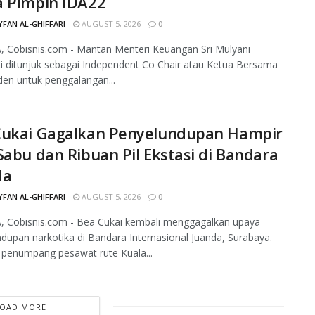
a Pimpin IDA22
FAN AL-GHIFFARI
AUGUST 5, 2026
0
 Cobisnis.com - Mantan Menteri Keuangan Sri Mulyani
i ditunjuk sebagai Independent Co Chair atau Ketua Bersama
en untuk penggalangan...
Cukai Gagalkan Penyelundupan Hampir
Sabu dan Ribuan Pil Ekstasi di Bandara
da
FAN AL-GHIFFARI
AUGUST 5, 2026
0
, Cobisnis.com - Bea Cukai kembali menggagalkan upaya
dupan narkotika di Bandara Internasional Juanda, Surabaya.
penumpang pesawat rute Kuala...
LOAD MORE