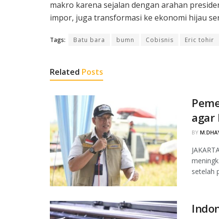
makro karena sejalan dengan arahan presid
impor, juga transformasi ke ekonomi hijau se
Tags:
Batu bara
bumn
Cobisnis
Eric tohir
Related
Posts
Peme
agar 
BY
M.DHAY
JAKARTA
meningka
setelah 
Indon