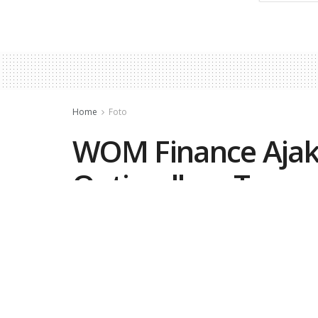
Home
Foto
WOM Finance Ajak
Optimalkan Taman
by
Rizki Meirino
January 24, 2022
in
Foto