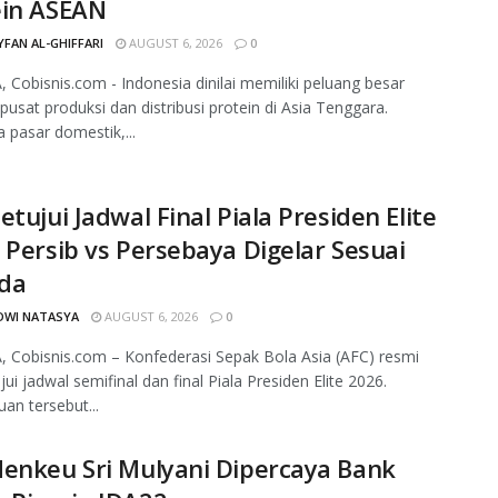
ein ASEAN
FAN AL-GHIFFARI
AUGUST 6, 2026
0
 Cobisnis.com - Indonesia dinilai memiliki peluang besar
pusat produksi dan distribusi protein di Asia Tenggara.
 pasar domestik,...
etujui Jadwal Final Piala Presiden Elite
 Persib vs Persebaya Digelar Sesuai
da
DWI NATASYA
AUGUST 6, 2026
0
 Cobisnis.com – Konfederasi Sepak Bola Asia (AFC) resmi
ui jadwal semifinal dan final Piala Presiden Elite 2026.
uan tersebut...
enkeu Sri Mulyani Dipercaya Bank