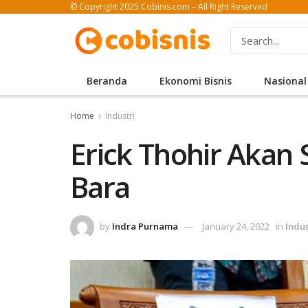
© Copyright 2025 Cobinis.com – All Right Reserved
Beranda
Ekonomi Bisnis
Nasional
Home
Industri
Erick Thohir Akan S
Bara
by
Indra Purnama
January 24, 2022
in
Indus