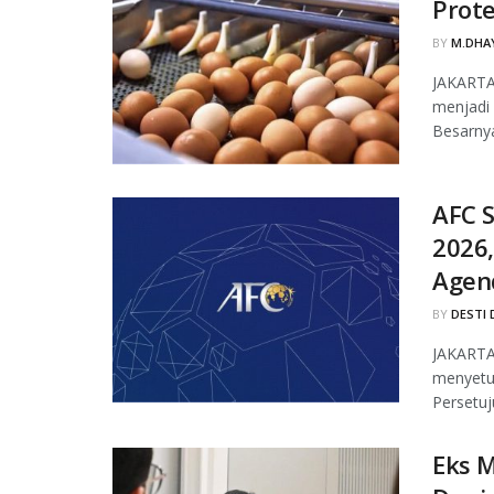
Prot
BY
M.DHAY
JAKARTA,
menjadi 
Besarnya
AFC S
2026,
Agen
BY
DESTI 
JAKARTA,
menyetuj
Persetuj
Eks M