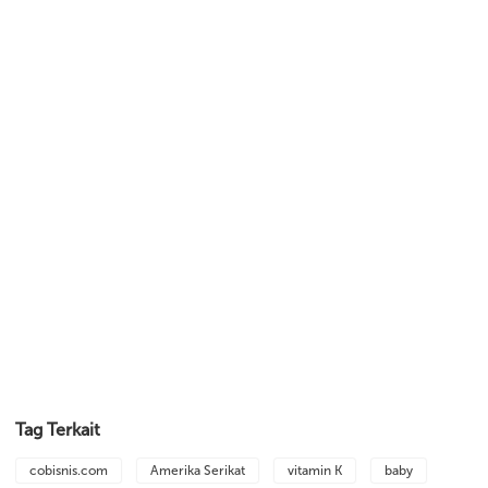
Tag Terkait
cobisnis.com
Amerika Serikat
vitamin K
baby