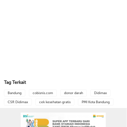
Tag Terkait
Bandung
cobisnis.com
donor darah
Didimax
CSR Didimax
cek kesehatan gratis
PMI Kota Bandung