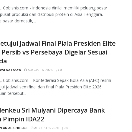
 Cobisnis.com - Indonesia dinilai memiliki peluang besar
pusat produksi dan distribusi protein di Asia Tenggara.
 pasar domestik,...
etujui Jadwal Final Piala Presiden Elite
 Persib vs Persebaya Digelar Sesuai
da
DWI NATASYA
AUGUST 6, 2026
0
 Cobisnis.com – Konfederasi Sepak Bola Asia (AFC) resmi
ui jadwal semifinal dan final Piala Presiden Elite 2026.
uan tersebut...
enkeu Sri Mulyani Dipercaya Bank
a Pimpin IDA22
FAN AL-GHIFFARI
AUGUST 5, 2026
0