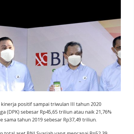
kinerja positif sampai triwulan III tahun 2020
a (DPK) sebesar Rp45,65 triliun atau naik 21,76%
de sama tahun 2019 sebesar Rp37,49 triliun.
p total aset BNI Syariah yang mencapai Rp52,39