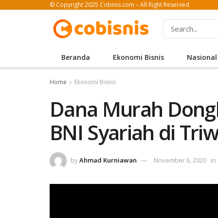
© Copyright 2025 Cobinis.com – All Right Reserved
Beranda
Ekonomi Bisnis
Nasional
Home
Ekonomi Bisnis
Dana Murah Dongkr
BNI Syariah di Triw
by
Ahmad Kurniawan
November 6, 2020
in