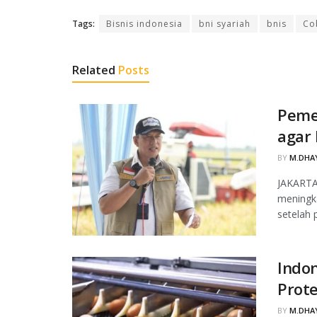
Tags:
Bisnis indonesia
bni syariah
bnis
Co
Related
Posts
Peme
agar 
BY
M.DHAY
JAKARTA
meningka
setelah 
Indon
Prot
BY
M.DHAY