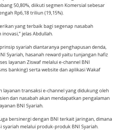
mbang 50,80%, diikuti segmen Komersial sebesar
engah Rp6,18 triliun (19,15%).
berikan yang terbaik bagi segenap nasabah
inovasi,” jelas Abdullah.
prinsip syariah diantaranya penghapusan denda,
BNI Syariah, hasanah reward yaitu tunjangan hafiz
es layanan Ziswaf melalui e-channel BNI
sms banking) serta website dan aplikasi Wakaf
dan layanan transaksi e-channel yang didukung oleh
efisien dan nasabah akan mendapatkan pengalaman
ayanan BNI Syariah.
h juga bersinergi dengan BNI terkait jaringan, dimana
si syariah melalui produk-produk BNI Syariah.