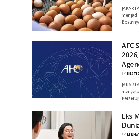
JAKARTA,
menjadi 
Besarnya
AFC S
2026,
Agen
BY
DESTI 
JAKARTA,
menyetuj
Persetuj
Eks M
Duni
BY
M.DHAY