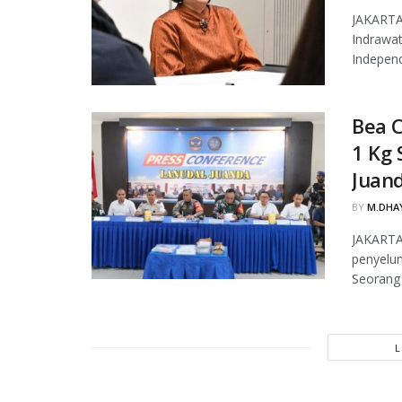
JAKARTA,
Indrawat
Independ
Bea 
1 Kg 
Juan
BY
M.DHAY
JAKARTA
penyelun
Seorang 