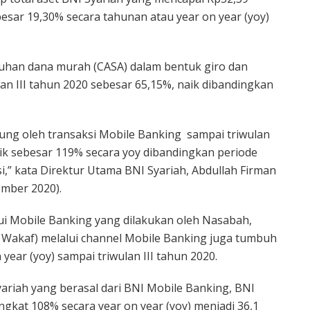
ebesar 19,30% secara tahunan atau year on year (yoy)
uhan dana murah (CASA) dalam bentuk giro dan
an III tahun 2020 sebesar 65,15%, naik dibandingkan
ng oleh transaksi Mobile Banking sampai triwulan
naik sebesar 119% secara yoy dibandingkan periode
i,” kata Direktur Utama BNI Syariah, Abdullah Firman
mber 2020).
ui Mobile Banking yang dilakukan oleh Nasabah,
n Wakaf) melalui channel Mobile Banking juga tumbuh
year (yoy) sampai triwulan III tahun 2020.
ariah yang berasal dari BNI Mobile Banking, BNI
gkat 108% secara year on year (yoy) menjadi 36,1