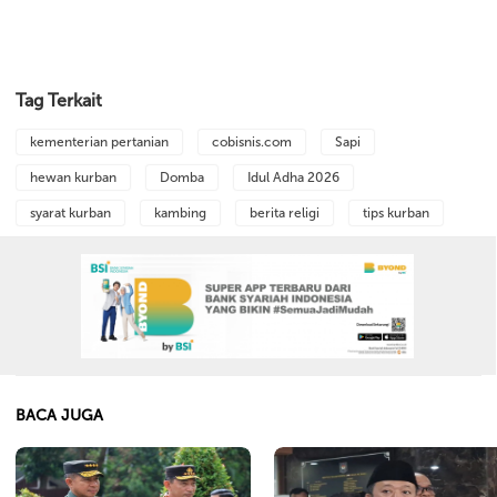
Tag Terkait
kementerian pertanian
cobisnis.com
Sapi
hewan kurban
Domba
Idul Adha 2026
syarat kurban
kambing
berita religi
tips kurban
BACA JUGA