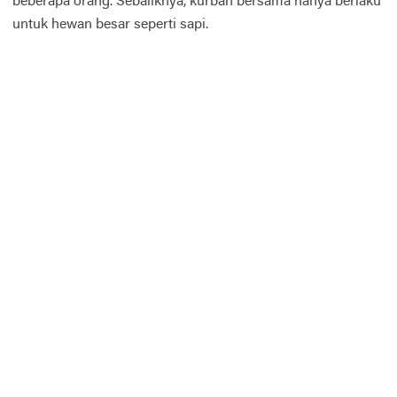
beberapa orang. Sebaliknya, kurban bersama hanya berlaku
untuk hewan besar seperti sapi.