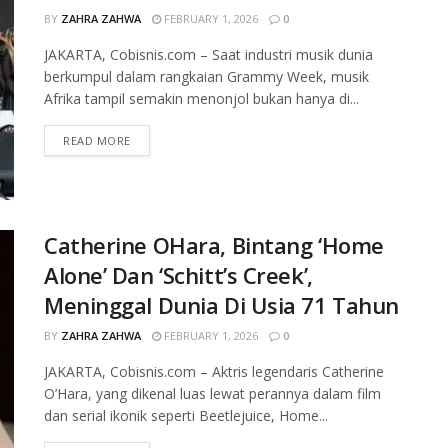
BY
ZAHRA ZAHWA
FEBRUARY 1, 2026
0
JAKARTA, Cobisnis.com – Saat industri musik dunia
berkumpul dalam rangkaian Grammy Week, musik
Afrika tampil semakin menonjol bukan hanya di...
READ MORE
Catherine OHara, Bintang ‘Home
Alone’ Dan ‘Schitt’s Creek’,
Meninggal Dunia Di Usia 71 Tahun
BY
ZAHRA ZAHWA
FEBRUARY 1, 2026
0
JAKARTA, Cobisnis.com – Aktris legendaris Catherine
O’Hara, yang dikenal luas lewat perannya dalam film
dan serial ikonik seperti Beetlejuice, Home...