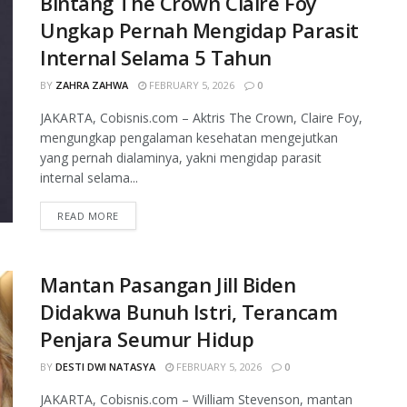
Bintang The Crown Claire Foy
Ungkap Pernah Mengidap Parasit
Internal Selama 5 Tahun
BY
ZAHRA ZAHWA
FEBRUARY 5, 2026
0
JAKARTA, Cobisnis.com – Aktris The Crown, Claire Foy,
mengungkap pengalaman kesehatan mengejutkan
yang pernah dialaminya, yakni mengidap parasit
internal selama...
READ MORE
Mantan Pasangan Jill Biden
Didakwa Bunuh Istri, Terancam
Penjara Seumur Hidup
BY
DESTI DWI NATASYA
FEBRUARY 5, 2026
0
JAKARTA, Cobisnis.com – William Stevenson, mantan