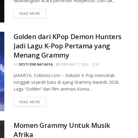
dibandingkan acara perfilman Hollywood. Dan tak...
READ MORE
Golden dari KPop Demon Hunters
Jadi Lagu K-Pop Pertama yang
Menang Grammy
BY
DESTI DWI NATASYA
FEBRUARY 2, 2026
0
JAKARTA, Cobisnis.com – Industri K-Pop mencetak
tonggak sejarah baru di ajang Grammy Awards 2026.
Lagu “Golden” dari film animasi Korea...
READ MORE
Momen Grammy Untuk Musik
Afrika