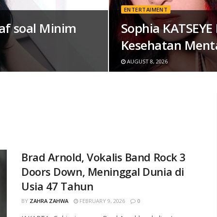
ENTERTAIMENT
af soal Minim
Sophia KATSEYE 
Kesehatan Menta
AUGUST 8, 2026
Brad Arnold, Vokalis Band Rock 3
Doors Down, Meninggal Dunia di
Usia 47 Tahun
BY
ZAHRA ZAHWA
FEBRUARY 9, 2026
0