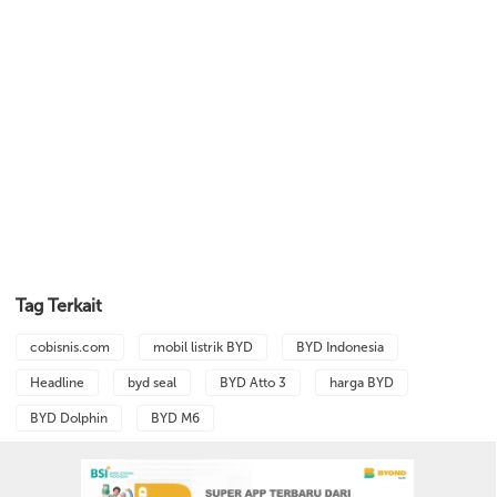
Tag Terkait
cobisnis.com
mobil listrik BYD
BYD Indonesia
Headline
byd seal
BYD Atto 3
harga BYD
BYD Dolphin
BYD M6