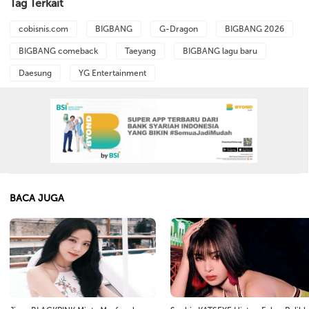
Tag Terkait
cobisnis.com
BIGBANG
G-Dragon
BIGBANG 2026
BIGBANG comeback
Taeyang
BIGBANG lagu baru
Daesung
YG Entertainment
BACA JUGA