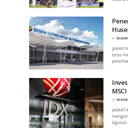
Pene
Husei
BY
M.DHAY
JAKARTA
terus m
penerba
Inves
MSCI 
BY
M.DHAY
JAKARTA,
mengumu
Agustus 