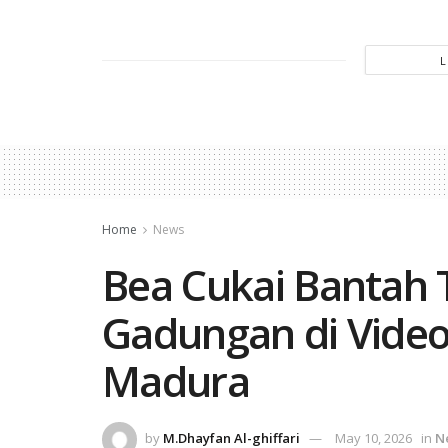
Home
News
Bea Cukai Bantah 
Gadungan di Video
Madura
by
M.Dhayfan Al-ghiffari
May 10, 2026
in
N