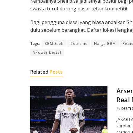
Kembalinya Shell bisa jadi sinyal positif bagi
swasta turut dorong pasar tetap kompetitif.
Bagi pengguna diesel yang biasa andalkan She
dulu sebelum berangkat. Daftar lokasi lengkap 
Tags:
BBM Shell
Cobisnis
Harga BBM
Pebi
VPower Diesel
Related
Posts
Arsen
Real
BY
DESTI 
JAKARTA,
sorotan 
Madrid. 