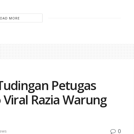
LOAD MORE
Tudingan Petugas
 Viral Razia Warung
0
ews