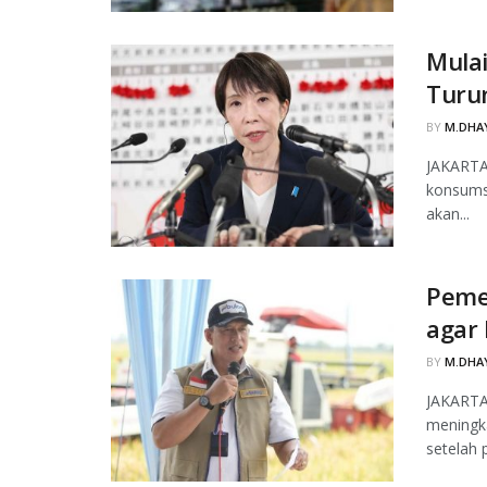
Mulai
Turu
BY
M.DHAY
JAKARTA
konsumsi
akan...
Peme
agar 
BY
M.DHAY
JAKARTA
meningka
setelah 