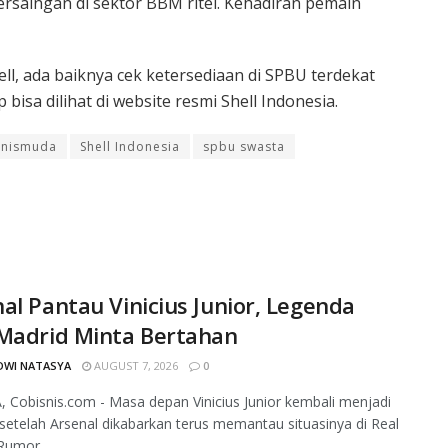
 persaingan di sektor BBM ritel. Kehadiran pemain
ll, ada baiknya cek ketersediaan di SPBU terdekat
bisa dilihat di website resmi Shell Indonesia.
snismuda
Shell Indonesia
spbu swasta
al Pantau Vinicius Junior, Legenda
 Madrid Minta Bertahan
DWI NATASYA
AUGUST 7, 2026
0
 Cobisnis.com - Masa depan Vinicius Junior kembali menjadi
setelah Arsenal dikabarkan terus memantau situasinya di Real
Rumor...