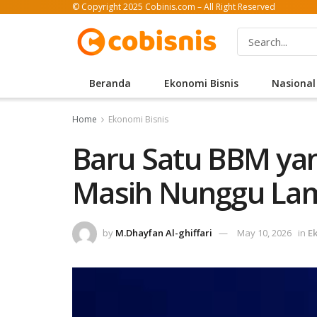
© Copyright 2025 Cobinis.com – All Right Reserved
Beranda
Ekonomi Bisnis
Nasional
Home
Ekonomi Bisnis
Baru Satu BBM yang
Masih Nunggu Lam
by
M.Dhayfan Al-ghiffari
May 10, 2026
in
E