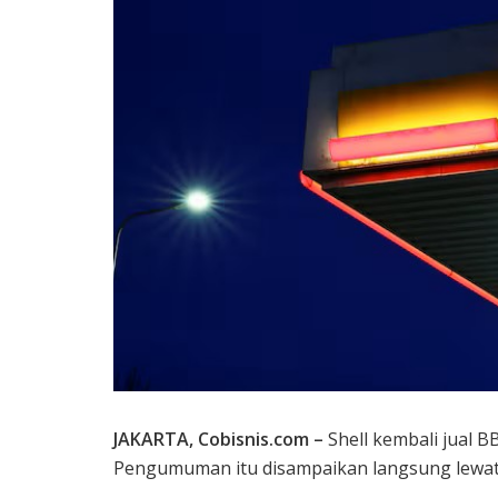
JAKARTA, Cobisnis.com –
Shell kembali jual B
Pengumuman itu disampaikan langsung lewat 