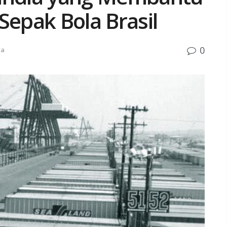
epak Bola Brasil
0
ra