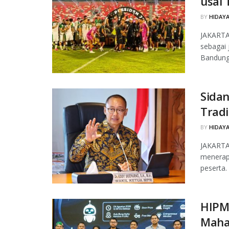
usai 
BY
HIDAYA
JAKARTA
sebagai 
Bandung 
Sida
Tradi
BY
HIDAYA
JAKARTA
menerapk
peserta.
HIPM
Maha