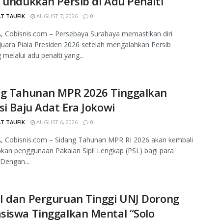
Tundukkan Persib di Adu Penalti
T TAUFIK
AUGUST 7, 2026
0
, Cobisnis.com – Persebaya Surabaya memastikan diri
juara Piala Presiden 2026 setelah mengalahkan Persib
melalui adu penalti yang...
ng Tahunan MPR 2026 Tinggalkan
si Baju Adat Era Jokowi
T TAUFIK
AUGUST 6, 2026
0
, Cobisnis.com – Sidang Tahunan MPR RI 2026 akan kembali
an penggunaan Pakaian Sipil Lengkap (PSL) bagi para
 Dengan...
I dan Perguruan Tinggi UNJ Dorong
siswa Tinggalkan Mental “Solo