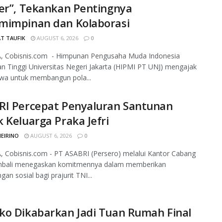
er”, Tekankan Pentingnya
mimpinan dan Kolaborasi
T TAUFIK
AUGUST 6, 2026
0
, Cobisnis.com - Himpunan Pengusaha Muda Indonesia
n Tinggi Universitas Negeri Jakarta (HIPMI PT UNJ) mengajak
wa untuk membangun pola...
RI Percepat Penyaluran Santunan
 Keluarga Praka Jefri
MEIRINO
AUGUST 6, 2026
0
 Cobisnis.com - PT ASABRI (Persero) melalui Kantor Cabang
mbali menegaskan komitmennya dalam memberikan
gan sosial bagi prajurit TNI...
ko Dikabarkan Jadi Tuan Rumah Final