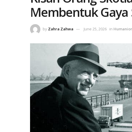
Membentuk Gaya S
by
Zahra Zahwa
June 25, 2026
in
Humanio