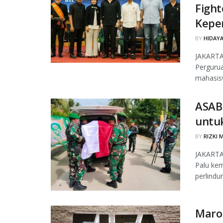
Fight
Kepe
BY
HIDAYA
JAKARTA
Pergurua
mahasis
ASAB
untuk
BY
RIZKI 
JAKARTA,
Palu ke
perlindun
Maro