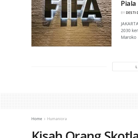
Piala
BY
DESTI 
JAKARTA,
2030 ke
Maroko a
Home
Humaniora
Kisah Orang Skot