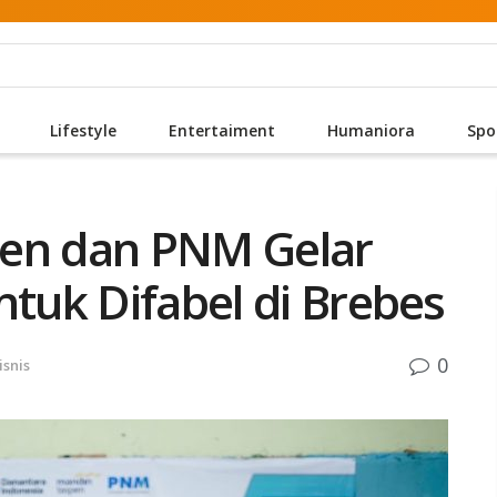
Lifestyle
Entertaiment
Humaniora
Spo
pen dan PNM Gelar
ntuk Difabel di Brebes
0
isnis