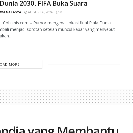
 Dunia 2030, FIFA Buka Suara
DWI NATASYA
AUGUST 6, 2026
0
 Cobisnis.com – Rumor mengenai lokasi final Piala Dunia
mbali menjadi sorotan setelah muncul kabar yang menyebut
kan...
LOAD MORE
landia yang Membantu