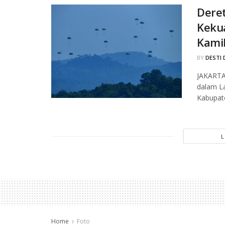
Deret
Kekua
Kami
BY
DESTI 
JAKARTA,
dalam La
Kabupate
Home
Foto