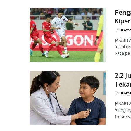
Peng
Kiper
BY
HIDAYA
JAKARTA
melakuk
pada per
2,2 J
Tekan
BY
HIDAYA
JAKARTA
mengungk
Indonesi