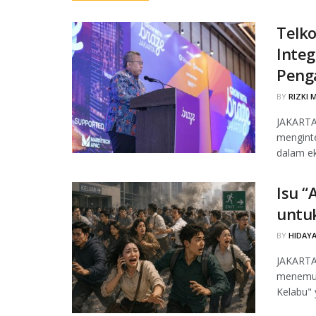
Telk
Integ
Peng
BY
RIZKI 
JAKARTA,
menginte
dalam ek
Isu “
untu
BY
HIDAYA
JAKARTA,
menemuk
Kelabu" 