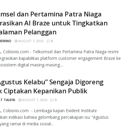
omsel dan Pertamina Patra Niaga
rasikan AI Braze untuk Tingkatkan
alaman Pelanggan
MEIRINO
AUGUST 7, 2026
0
 Cobisnis.com - Telkomsel dan Pertamina Patra Niaga resmi
grasikan kapabilitas platform customer engagement Braze ke
osistem digital masing-masing....
Agustus Kelabu” Sengaja Digoreng
k Ciptakan Kepanikan Publik
T TAUFIK
AUGUST 7, 2026
0
 Cobisnis.com - Lembaga kajian Evident Institute
an indikasi bahwa gelombang percakapan isu "Agustus
yang ramai di media sosial...