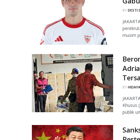
Gabu
BY
DESTI 
JAKARTA
perekrut
musim pa
Berom
Adria
Ters
BY
HIDAYA
JAKARTA
Khusus (
publik u
Sanks
Pert