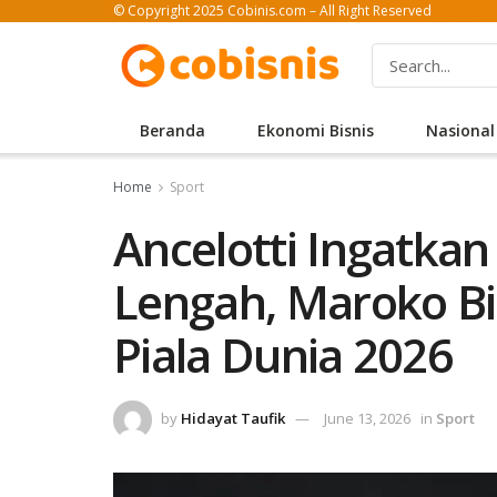
© Copyright 2025 Cobinis.com – All Right Reserved
Beranda
Ekonomi Bisnis
Nasional
Home
Sport
Ancelotti Ingatkan 
Lengah, Maroko Bis
Piala Dunia 2026
by
Hidayat Taufik
June 13, 2026
in
Sport