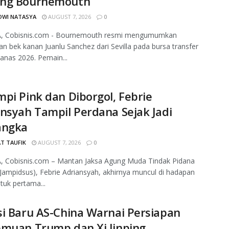
ng Bournemouth
DWI NATASYA
AUGUST 7, 2026
0
, Cobisnis.com - Bournemouth resmi mengumumkan
an bek kanan Juanlu Sanchez dari Sevilla pada bursa transfer
nas 2026. Pemain...
pi Pink dan Diborgol, Febrie
nsyah Tampil Perdana Sejak Jadi
angka
T TAUFIK
AUGUST 7, 2026
0
, Cobisnis.com – Mantan Jaksa Agung Muda Tindak Pidana
Jampidsus), Febrie Adriansyah, akhirnya muncul di hadapan
ntuk pertama...
i Baru AS-China Warnai Persiapan
emuan Trump dan Xi Jinping