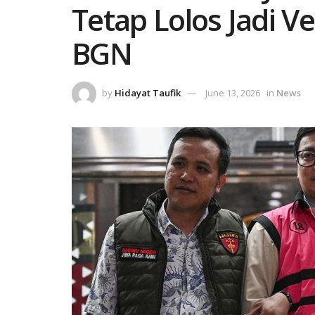
Tetap Lolos Jadi V
BGN
by
Hidayat Taufik
June 13, 2026
in
News