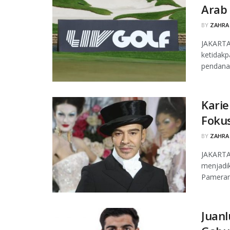
Arab
BY
ZAHRA
JAKARTA
ketidakp
pendanaa
Karie
Foku
BY
ZAHRA
JAKARTA
menjadik
Pameran 
Juanl