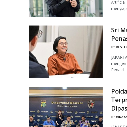
Artifici
menyiapk
Sri M
Pena
BY
DESTI 
JAKARTA,
mengemb
Penasiha
Pold
Terpr
Dipas
BY
HIDAYA
JAKARTA