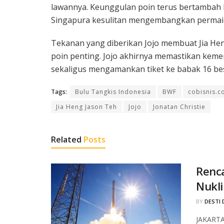
lawannya. Keunggulan poin terus bertambah
Singapura kesulitan mengembangkan permai
Tekanan yang diberikan Jojo membuat Jia He
poin penting. Jojo akhirnya memastikan ke
sekaligus mengamankan tiket ke babak 16 be
Tags:
Bulu Tangkis Indonesia
BWF
cobisnis.
Jia Heng Jason Teh
Jojo
Jonatan Christie
Related
Posts
Renc
Nukli
BY
DESTI 
JAKARTA