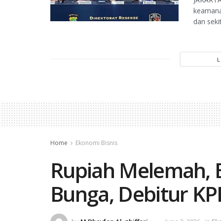
keamanan
dan sekit
Home
Ekonomi Bisnis
Rupiah Melemah, 
Bunga, Debitur KP