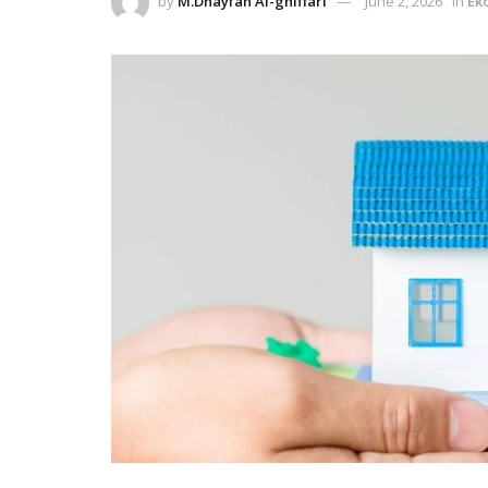
by
M.Dhayfan Al-ghiffari
June 2, 2026
in
Ek