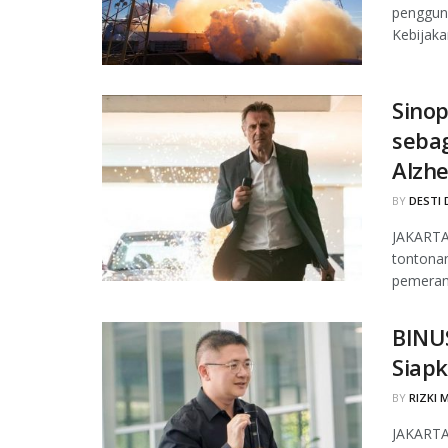
pengguna
Kebijakan
Sinop
seba
Alzh
BY
DESTI 
JAKARTA,
tontona
pemeran 
BINUS
Siapk
BY
RIZKI 
JAKARTA