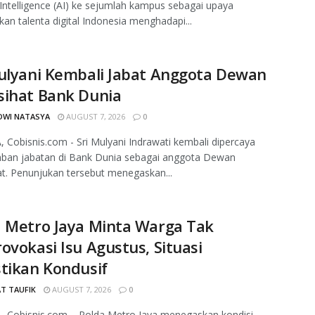
al Intelligence (AI) ke sejumlah kampus sebagai upaya
an talenta digital Indonesia menghadapi...
ulyani Kembali Jabat Anggota Dewan
sihat Bank Dunia
DWI NATASYA
AUGUST 7, 2026
0
 Cobisnis.com - Sri Mulyani Indrawati kembali dipercaya
an jabatan di Bank Dunia sebagai anggota Dewan
t. Penunjukan tersebut menegaskan...
a Metro Jaya Minta Warga Tak
ovokasi Isu Agustus, Situasi
tikan Kondusif
T TAUFIK
AUGUST 7, 2026
0
, Cobisnis.com – Polda Metro Jaya menegaskan kondisi