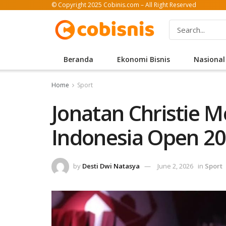
© Copyright 2025 Cobinis.com – All Right Reserved
Beranda
Ekonomi Bisnis
Nasional
Home
Sport
Jonatan Christie M
Indonesia Open 2
by
Desti Dwi Natasya
June 2, 2026
in
Sport