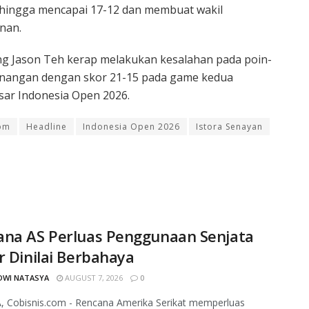
 hingga mencapai 17-12 dan membuat wakil
nan.
ng Jason Teh kerap melakukan kesalahan pada poin-
menangan dengan skor 21-15 pada game kedua
sar Indonesia Open 2026.
com
Headline
Indonesia Open 2026
Istora Senayan
ana AS Perluas Penggunaan Senjata
r Dinilai Berbahaya
DWI NATASYA
AUGUST 7, 2026
0
, Cobisnis.com - Rencana Amerika Serikat memperluas