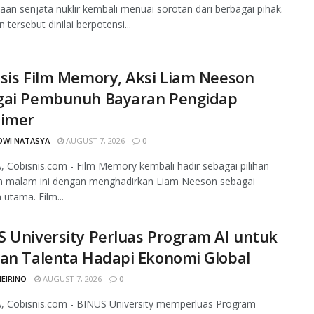
an senjata nuklir kembali menuai sorotan dari berbagai pihak.
 tersebut dinilai berpotensi...
sis Film Memory, Aksi Liam Neeson
gai Pembunuh Bayaran Pengidap
eimer
DWI NATASYA
AUGUST 7, 2026
0
 Cobisnis.com - Film Memory kembali hadir sebagai pilihan
n malam ini dengan menghadirkan Liam Neeson sebagai
utama. Film...
 University Perluas Program AI untuk
an Talenta Hadapi Ekonomi Global
MEIRINO
AUGUST 7, 2026
0
, Cobisnis.com - BINUS University memperluas Program