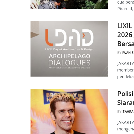
dua pen
Piramid,
LIXIL
2026 
Bers
BY
IWAN 
JAKARTA,
membentu
pendekata
Polis
Siara
BY
ZAHRA
JAKARTA,
mengenai