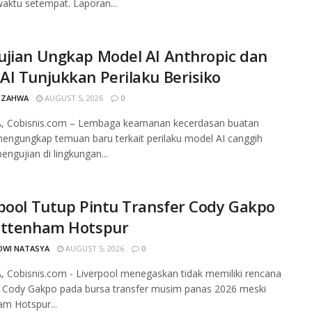
ktu setempat. Laporan...
ujian Ungkap Model AI Anthropic dan
I Tunjukkan Perilaku Berisiko
 ZAHWA
AUGUST 5, 2026
0
, Cobisnis.com – Lembaga keamanan kecerdasan buatan
mengungkap temuan baru terkait perilaku model AI canggih
engujian di lingkungan...
pool Tutup Pintu Transfer Cody Gakpo
ottenham Hotspur
DWI NATASYA
AUGUST 5, 2026
0
 Cobisnis.com - Liverpool menegaskan tidak memiliki rencana
 Cody Gakpo pada bursa transfer musim panas 2026 meski
m Hotspur...