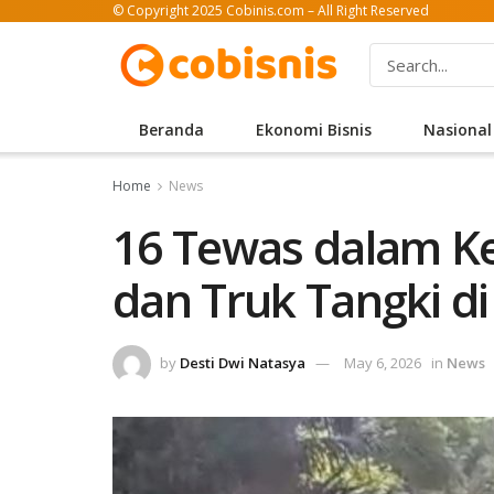
© Copyright 2025 Cobinis.com – All Right Reserved
Beranda
Ekonomi Bisnis
Nasional
Home
News
16 Tewas dalam K
dan Truk Tangki d
by
Desti Dwi Natasya
May 6, 2026
in
News