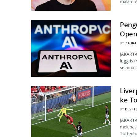
malam wa
Peng
OpenA
BY
ZAHRA
JAKARTA
Inggris 
selama p
Liver
ke T
BY
DESTI 
JAKARTA,
melepas
Tottenha