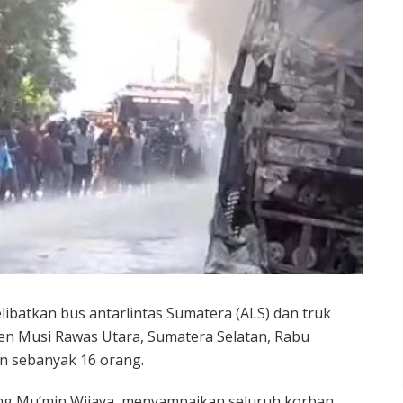
ibatkan bus antarlintas Sumatera (ALS) dan truk
aten Musi Rawas Utara, Sumatera Selatan, Rabu
an sebanyak 16 orang.
ng Mu’min Wijaya, menyampaikan seluruh korban