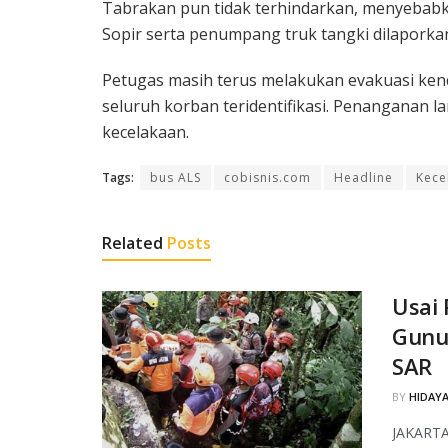
Tabrakan pun tidak terhindarkan, menyebabk
Sopir serta penumpang truk tangki dilaporkan
Petugas masih terus melakukan evakuasi ken
seluruh korban teridentifikasi. Penanganan 
kecelakaan.
Tags:
bus ALS
cobisnis.com
Headline
Kece
Related
Posts
Usai 
Gunu
SAR
BY
HIDAYA
JAKARTA