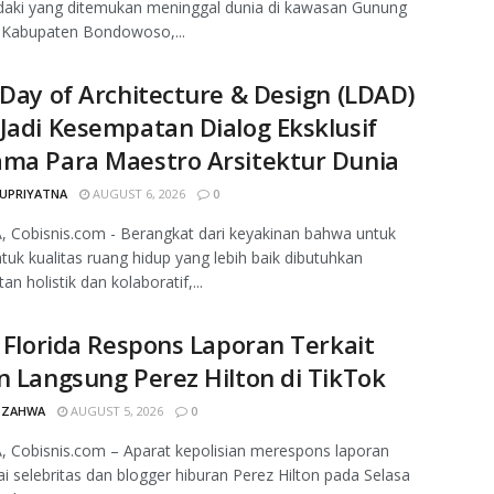
daki yang ditemukan meninggal dunia di kawasan Gunung
 Kabupaten Bondowoso,...
 Day of Architecture & Design (LDAD)
Jadi Kesempatan Dialog Eksklusif
ama Para Maestro Arsitektur Dunia
SUPRIYATNA
AUGUST 6, 2026
0
 Cobisnis.com - Berangkat dari keyakinan bahwa untuk
k kualitas ruang hidup yang lebih baik dibutuhkan
n holistik dan kolaboratif,...
i Florida Respons Laporan Terkait
n Langsung Perez Hilton di TikTok
 ZAHWA
AUGUST 5, 2026
0
 Cobisnis.com – Aparat kepolisian merespons laporan
 selebritas dan blogger hiburan Perez Hilton pada Selasa