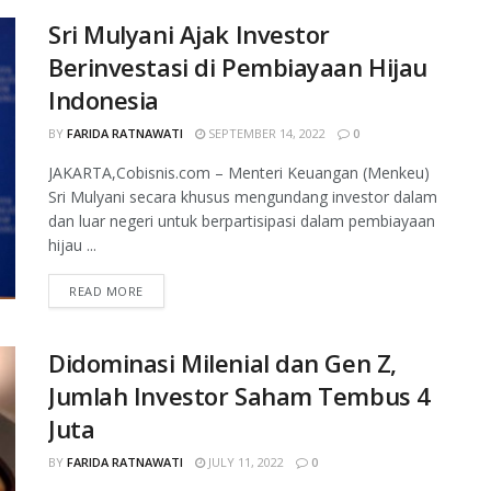
Sri Mulyani Ajak Investor
Berinvestasi di Pembiayaan Hijau
Indonesia
BY
FARIDA RATNAWATI
SEPTEMBER 14, 2022
0
JAKARTA,Cobisnis.com – Menteri Keuangan (Menkeu)
Sri Mulyani secara khusus mengundang investor dalam
dan luar negeri untuk berpartisipasi dalam pembiayaan
hijau ...
READ MORE
Didominasi Milenial dan Gen Z,
Jumlah Investor Saham Tembus 4
Juta
BY
FARIDA RATNAWATI
JULY 11, 2022
0