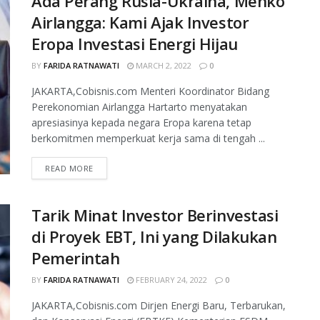
Ada Perang Rusia-Ukraina, Menko
Airlangga: Kami Ajak Investor
Eropa Investasi Energi Hijau
BY
FARIDA RATNAWATI
MARCH 2, 2022
0
JAKARTA,Cobisnis.com Menteri Koordinator Bidang
Perekonomian Airlangga Hartarto menyatakan
apresiasinya kepada negara Eropa karena tetap
berkomitmen memperkuat kerja sama di tengah ...
READ MORE
Tarik Minat Investor Berinvestasi
di Proyek EBT, Ini yang Dilakukan
Pemerintah
BY
FARIDA RATNAWATI
FEBRUARY 24, 2022
0
JAKARTA,Cobisnis.com Dirjen Energi Baru, Terbarukan,