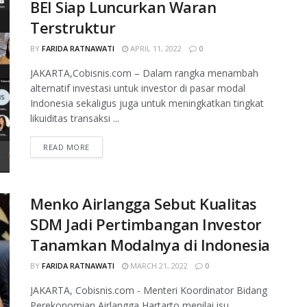
BEI Siap Luncurkan Waran
Terstruktur
BY
FARIDA RATNAWATI
APRIL 11, 2022
0
JAKARTA,Cobisnis.com – Dalam rangka menambah
alternatif investasi untuk investor di pasar modal
Indonesia sekaligus juga untuk meningkatkan tingkat
likuiditas transaksi ...
READ MORE
Menko Airlangga Sebut Kualitas
SDM Jadi Pertimbangan Investor
Tanamkan Modalnya di Indonesia
BY
FARIDA RATNAWATI
MARCH 21, 2022
0
JAKARTA, Cobisnis.com - Menteri Koordinator Bidang
Perekonomian Airlangga Hartarto menilai isu